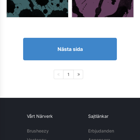
Nästa sida
1
Vårt Närverk
Sajtlänkar
Brusheezy
Erbjudanden
Vecteezy
Annonsera