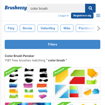
lose
Logga in
Registrera sig
Färg
Borsta
Vattenfärg
Måla
Paintbrush
K
Filters
Color Brush Penslar
1187 free brushes matching
color brush