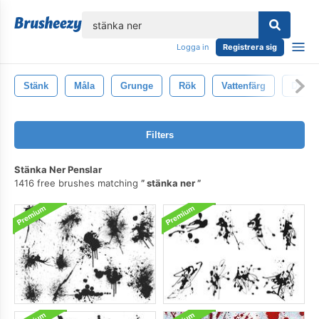
lose
Logga in
Registrera sig
Stänk
Måla
Grunge
Rök
Vattenfärg
Dispe
Filters
Stänka Ner Penslar
1416 free brushes matching
stänka ner