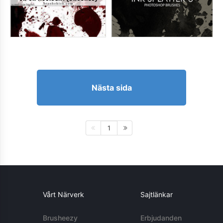
Nästa sida
1
Vårt Närverk
Sajtlänkar
Brusheezy
Erbjudanden