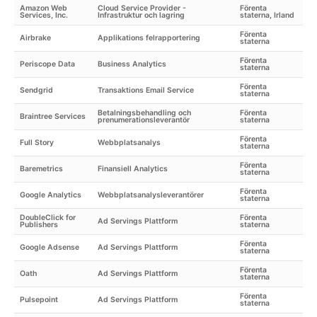
Amazon Web
Cloud Service Provider -
Förenta
Services, Inc.
Infrastruktur och lagring
staterna, Irland
Förenta
Airbrake
Applikations felrapportering
staterna
Förenta
Periscope Data
Business Analytics
staterna
Förenta
Sendgrid
Transaktions Email Service
staterna
Betalningsbehandling och
Förenta
Braintree Services
prenumerationsleverantör
staterna
Förenta
Full Story
Webbplatsanalys
staterna
Förenta
Baremetrics
Finansiell Analytics
staterna
Förenta
Google Analytics
Webbplatsanalysleverantörer
staterna
DoubleClick for
Förenta
Ad Servings Plattform
Publishers
staterna
Förenta
Google Adsense
Ad Servings Plattform
staterna
Förenta
Oath
Ad Servings Plattform
staterna
Förenta
Pulsepoint
Ad Servings Plattform
staterna