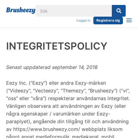
Logga in
Registrera sig
INTEGRITETSPOLICY
Senast uppdaterad september 14, 2018
Eezy Inc. ("Eezy") eller andra Eezy-märken
("Videezy", "Vecteezy", "Themezy", "Brusheezy") ("vi",
"oss" eller "våra") respekterar användarnas integritet.
Vänligen observera att användningen av Eezy (eller
några egenskaper / varumärken under Eezy-
paraplyet), angående din tillgång till och användning
av https://www.brusheezy.com/ webbplats liksom
något annat medieformulär, mediekanal, mobil