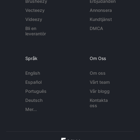
Brusheezy
Erbjudanden
Vecteezy
Annonsera
Videezy
Kundtjänst
Bli en
DMCA
leverantör
Språk
Om Oss
English
Om oss
Español
Vårt team
Português
Vår blogg
Deutsch
Kontakta
oss
Mer...