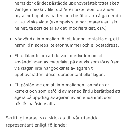
hemsidor där det påstådda upphovsrättsbrottet skett.
Vänligen beskriv filer och/eller texter som du anser
bryta mot upphovsrätten och berätta vilka åtgärder du
vill att vi ska vidta (exempelvis ta bort materialet i sin
helhet, ta bort delar av det, modifiera det, osv.).
Nödvändig information för att kunna kontakta dig, ditt
namn, din adress, telefonnummer och e-postadress.
Ett utlåtande om att du varit medveten om att
användningen av materialet på det vis som förts fram
via klagan inte har godkänts av ägaren till
upphovsrätten, dess representant eller lagen.
Ett påstående om att informationen i anmälan är
korrekt och som påföljd av mened är du berättigad att
agera på uppdrag av ägaren av en ensamrätt som
påstås ha åsidosatts.
Skriftligt varsel ska skickas till vår utsedda
representant enligt följande: