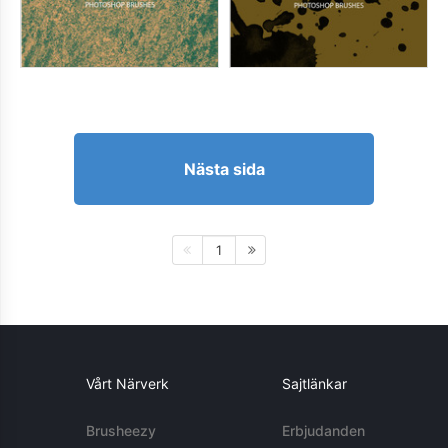
Nästa sida
1
Vårt Närverk
Sajtlänkar
Brusheezy
Erbjudanden