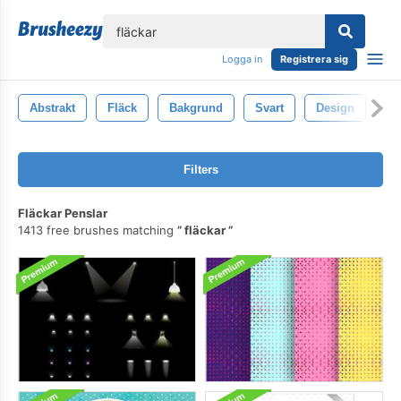
lose
Logga in
Registrera sig
Abstrakt
Fläck
Bakgrund
Svart
Design
Gr
Filters
Fläckar Penslar
1413 free brushes matching
fläckar