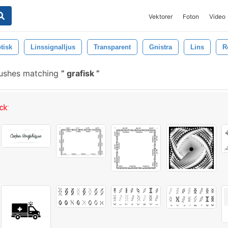
Vektorer
Foton
Video
tisk
Linssignalljus
Transparent
Gnistra
Lins
R
rushes matching
grafisk