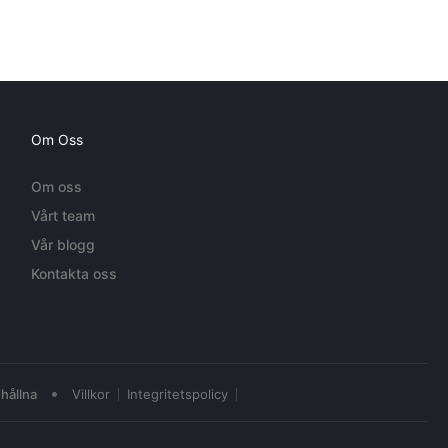
Om Oss
Om oss
Vårt team
Vår blogg
Kontakta oss
•
hållna
Villkor
Integritetspolicy