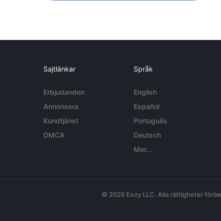
Sajtlänkar
Språk
Erbjudanden
English
Annonsera
Español
Kundtjänst
Português
DMCA
Deutsch
Mer...
© 2026 Eezy LLC. Alla rättigheter förbe