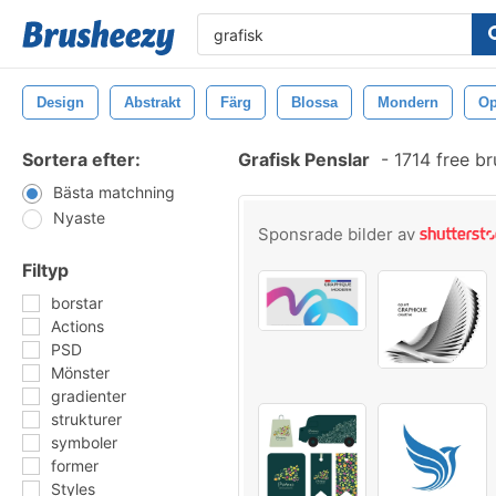
Design
Abstrakt
Färg
Blossa
Mondern
Op
Sortera efter:
Grafisk Penslar
-
1714 free b
Bästa matchning
Nyaste
Sponsrade bilder av
Filtyp
borstar
Actions
PSD
Mönster
gradienter
strukturer
symboler
former
Styles