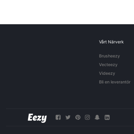
Vårt Närverk
Brusheezy
Vecteezy
Videezy
Bli en leverantör