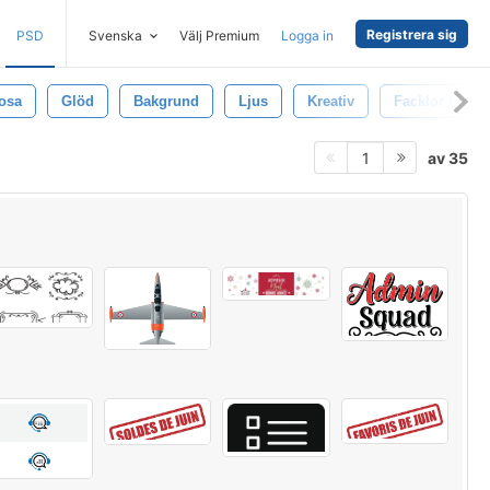
Registrera sig
PSD
Svenska
Välj Premium
Logga in
osa
Glöd
Bakgrund
Ljus
Kreativ
Facklor Lins
av 35
1