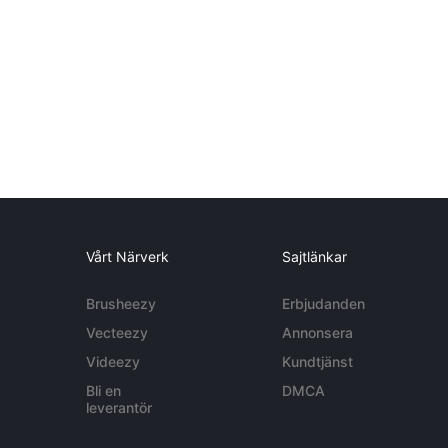
Vårt Närverk
Sajtlänkar
Brusheezy
Erbjudanden
Vecteezy
Annonsera
Videezy
Kundtjänst
Bli en
DMCA
leverantör