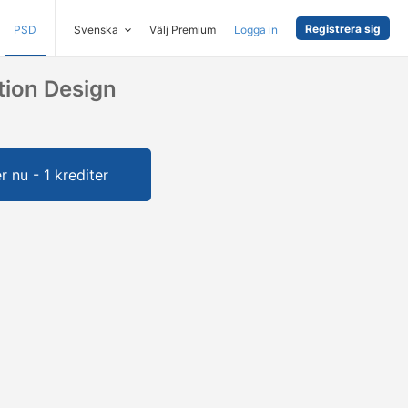
Registrera sig
PSD
Svenska
Välj Premium
Logga in
tion Design
 nu - 1 krediter