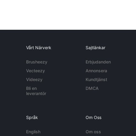
Vårt Närverk
Sajtlänkar
Brusheezy
Erbjudanden
Vecteezy
Annonsera
Videezy
Kundtjänst
Bli en
DMCA
leverantör
Språk
Om Oss
English
Om oss