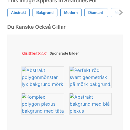
This Image Appears In Searches For
Abstrakt
Bakgrund
Modern
Diamant-
Mosaik-
Du Kanske Också Gillar
Sponsrade bilder