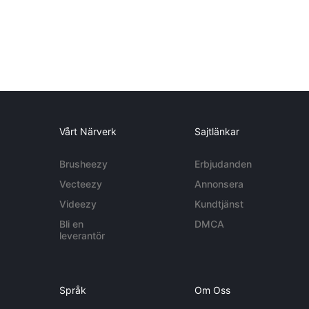
Vårt Närverk
Sajtlänkar
Brusheezy
Erbjudanden
Vecteezy
Annonsera
Videezy
Kundtjänst
Bli en
DMCA
leverantör
Språk
Om Oss