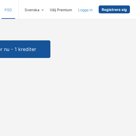
Registrera sig
PSD
Svenska
Välj Premium
Logga in
 nu - 1 krediter