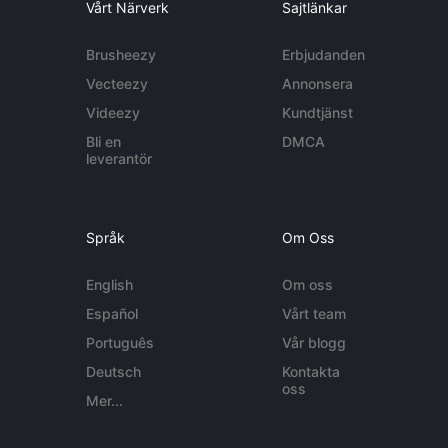
Vårt Närverk
Sajtlänkar
Brusheezy
Erbjudanden
Vecteezy
Annonsera
Videezy
Kundtjänst
Bli en
DMCA
leverantör
Språk
Om Oss
English
Om oss
Español
Vårt team
Português
Vår blogg
Deutsch
Kontakta
oss
Mer...