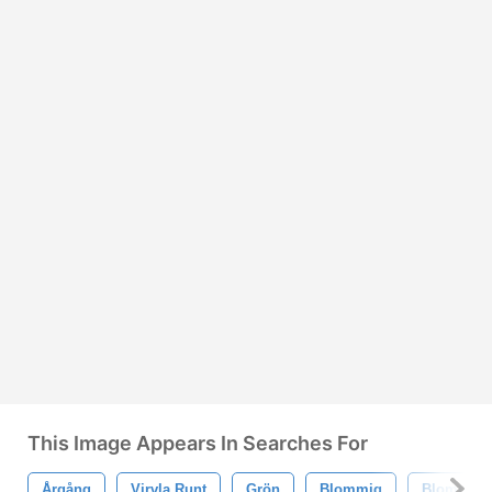
This Image Appears In Searches For
Årgång
Virvla Runt
Grön
Blommig
Blomma