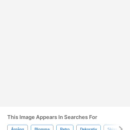
This Image Appears In Searches For
Årgång
Blomma
Retro
Dekorativ
Skiss
B