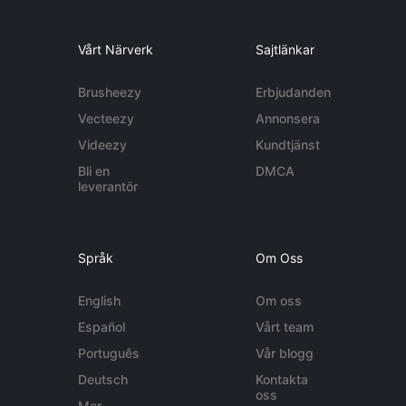
Vårt Närverk
Sajtlänkar
Brusheezy
Erbjudanden
Vecteezy
Annonsera
Videezy
Kundtjänst
Bli en
DMCA
leverantör
Språk
Om Oss
English
Om oss
Español
Vårt team
Português
Vår blogg
Deutsch
Kontakta
oss
Mer...