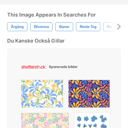
This Image Appears In Searches For
Årgång
Blomma
Baner
Reste Sig
Ro
Ban
Du Kanske Också Gillar
Sponsrade bilder