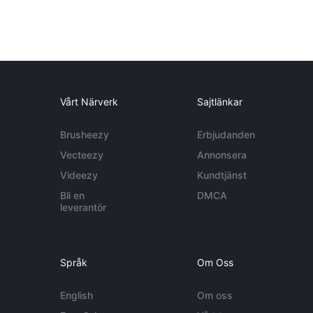
Vårt Närverk
Sajtlänkar
Brusheezy
Erbjudanden
Vecteezy
Annonsera
Videezy
Kundtjänst
Bli en
DMCA
leverantör
Språk
Om Oss
English
Om oss