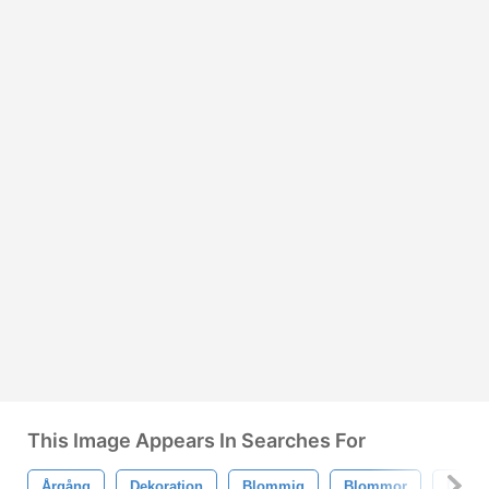
This Image Appears In Searches For
Årgång
Dekoration
Blommig
Blommor
Dekora