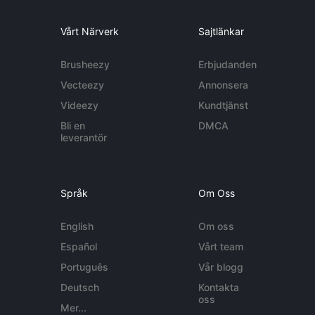
Vårt Närverk
Sajtlänkar
Brusheezy
Erbjudanden
Vecteezy
Annonsera
Videezy
Kundtjänst
Bli en
DMCA
leverantör
Språk
Om Oss
English
Om oss
Español
Vårt team
Português
Vår blogg
Deutsch
Kontakta
oss
Mer...