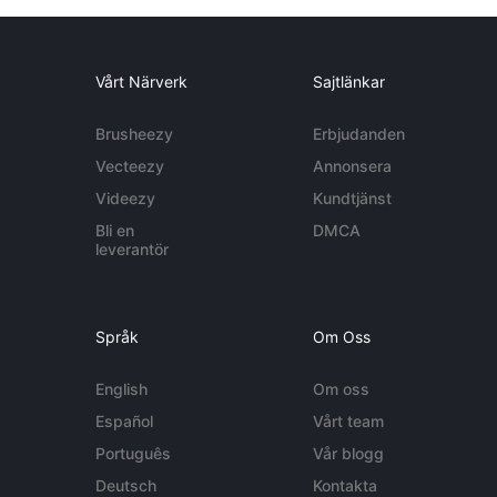
Vårt Närverk
Sajtlänkar
Brusheezy
Erbjudanden
Vecteezy
Annonsera
Videezy
Kundtjänst
Bli en
DMCA
leverantör
Språk
Om Oss
English
Om oss
Español
Vårt team
Português
Vår blogg
Deutsch
Kontakta