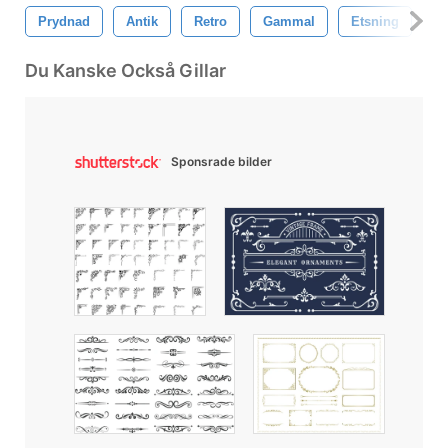
Prydnad
Antik
Retro
Gammal
Etsning
G
Du Kanske Också Gillar
Sponsrade bilder