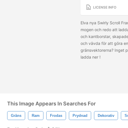
LICENSE INFO
Elva nya Swirly Scroll Fr
mogen och redo att ladda 
och kantborstar, skapade
och vävda för att göra e
gränsvektorerna? Inget pr
ladda ner
!
This Image Appears In Searches For
Gräns
Ram
Frodas
Prydnad
Dekorativ
S