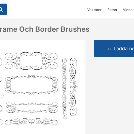
Vektorer
Foton
Video
 Frame Och Border Brushes
Ladda ner