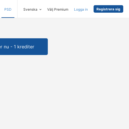
Registrera sig
PSD
Svenska
Välj Premium
Logga in
 nu - 1 krediter