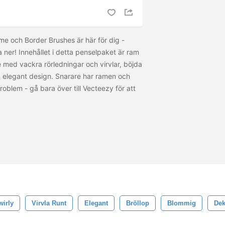
ame och Border Brushes är här för dig -
ner! Innehållet i detta penselpaket är ram
 med vackra rörledningar och virvlar, böjda
n elegant design. Snarare har ramen och
oblem - gå bara över till Vecteezy för att
wirly
Virvla Runt
Elegant
Bröllop
Blommig
Dek