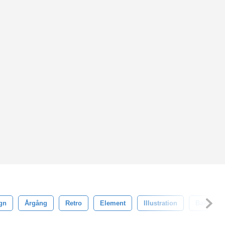
gn
Årgång
Retro
Element
Illustration
Bakgrun