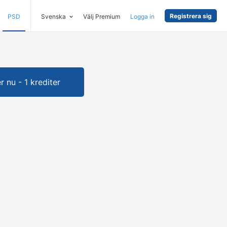
Registrera sig
PSD
Svenska
Välj Premium
Logga in
 nu - 1 krediter