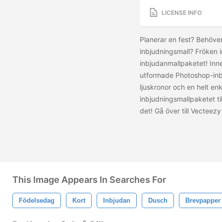
LICENSE INFO
Planerar en fest? Behöve
inbjudningsmall? Fröken i
inbjudanmallpaketet! Inne
utformade Photoshop-inb
ljuskronor och en helt e
inbjudningsmallpaketet ti
det! Gå över till Vecteez
This Image Appears In Searches For
Födelsedag
Kort
Inbjudan
Dusch
Brevpapper