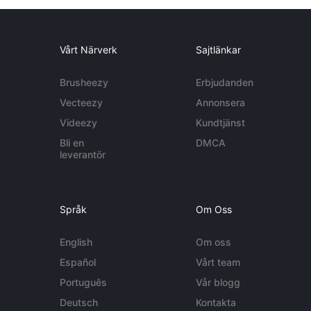
Vårt Närverk
Sajtlänkar
Brusheezy
Erbjudanden
Vecteezy
Annonsera
Videezy
Kundtjänst
Bli en
DMCA
leverantör
Språk
Om Oss
English
Om oss
Español
Vårt team
Português
Vår blogg
Deutsch
Kontakta