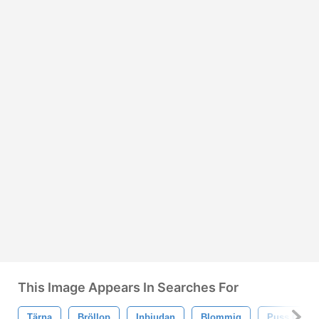
This Image Appears In Searches For
Tärna
Bröllop
Inbjudan
Blommig
Puss Och 