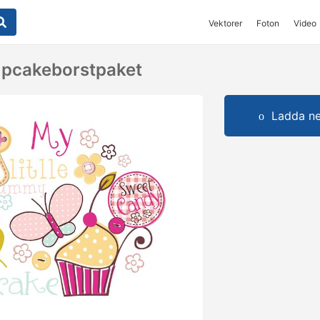
Vektorer
Foton
Video
upcakeborstpaket
Ladda ner