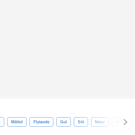
t
Måltid
Flytande
Gul
Söt
Natur
Dessert