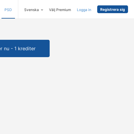
Registrera sig
PSD
Svenska
Välj Premium
Logga in
 nu - 1 krediter