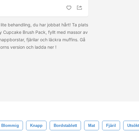
 lite behandling, du har jobbat hårt! Ta plats
 Cupcake Brush Pack, fyllt med massor av
appborstar, fjärilar och läckra muffins. Gå
ktorns version och ladda ner
!
Blommig
Knapp
Bordstablett
Mat
Fjäril
Utsök