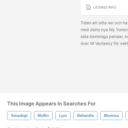
LICENSE INFO
Tiden att sitta ner och ha
med detta nya My Yummy
söta blommiga penslar, kn
över till Vecteezy för ve
This Image Appears In Searches For
Smaskigt
Muffin
Ljuv
Behandla
Blomma