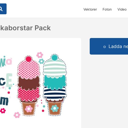
Vektorer
Foton
Video
akaborstar Pack
Ladda ner