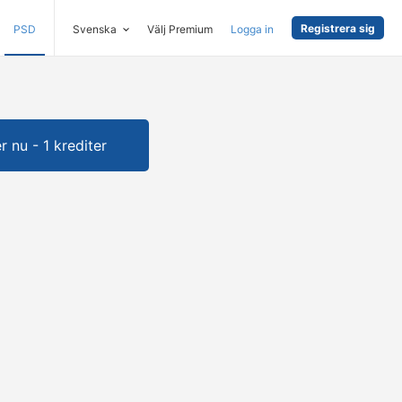
Registrera sig
PSD
Svenska
Välj Premium
Logga in
 nu - 1 krediter