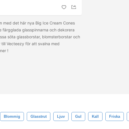
an med det här nya Big Ice Cream Cones
e färgglada glasspinnarna och dekorera
ssa söta glassborstar, blomsterborstar och
 till Vecteezy för att svalna med
 ner
!
Blommig
Glasstrut
Ljuv
Gul
Kall
Friska