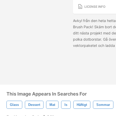
LICENSE INFO
Avkyl från den heta hett
Brush Pack! Skäm bort d
ditt nästa projekt med de
polka dotborstar. Gå över
vektorpaketet och ladda
This Image Appears In Searches For
Glass
Dessert
Mat
Is
Häftigt
Sommar