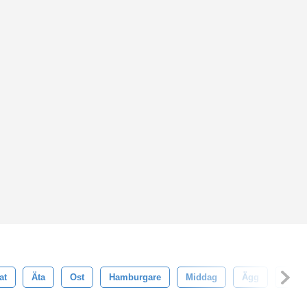
at
Äta
Ost
Hamburgare
Middag
Ägg
Fruko