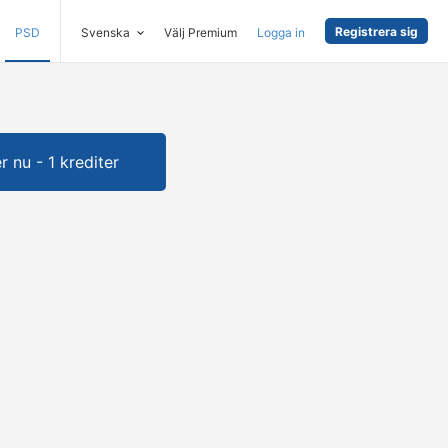
Registrera sig
PSD
Svenska
Välj Premium
Logga in
 nu - 1 krediter