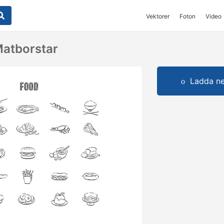
Vektorer
Foton
Video
atborstar
Ladda ner