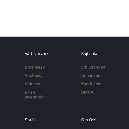
Vårt Närverk
Sajtlänkar
Brusheezy
Erbjudanden
Vecteezy
Annonsera
Videezy
Kundtjänst
Bli en
DMCA
leverantör
Språk
Om Oss