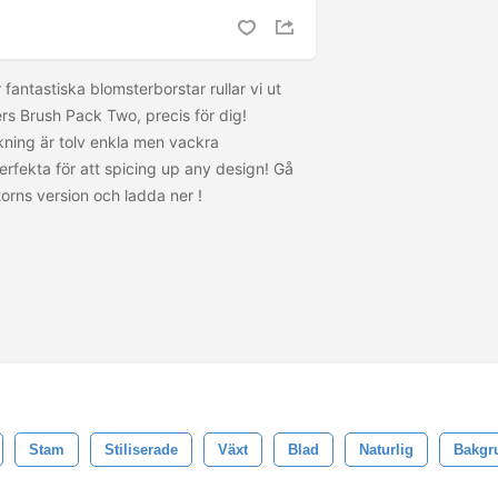
antastiska blomsterborstar rullar vi ut
rs Brush Pack Two, precis för dig!
kning är tolv enkla men vackra
rfekta för att spicing up any design! Gå
ktorns version och ladda ner
!
Stam
Stiliserade
Växt
Blad
Naturlig
Bakgr