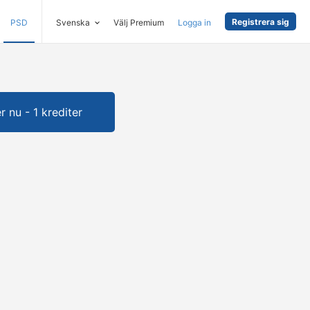
Registrera sig
PSD
Svenska
Välj Premium
Logga in
 nu - 1 krediter