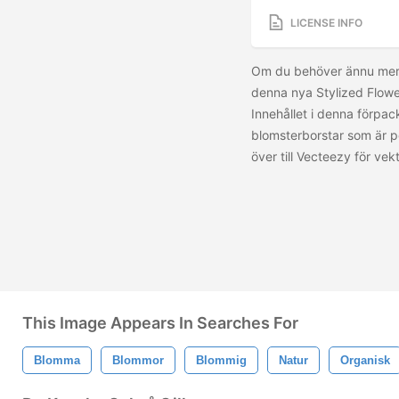
LICENSE INFO
Om du behöver ännu mer f
denna nya Stylized Flowe
Innehållet i denna förpac
blomsterborstar som är pe
över till Vecteezy för ve
This Image Appears In Searches For
Blomma
Blommor
Blommig
Natur
Organisk