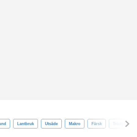
und
Lantbruk
Utsäde
Makro
Färsk
Trädgård