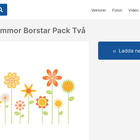
Vektorer
Foton
Video
lommor Borstar Pack Två
Ladda ner