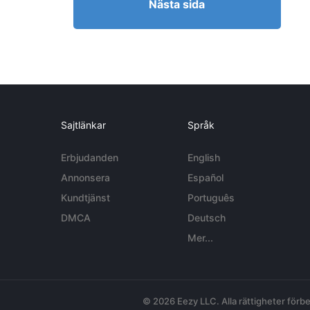
Nästa sida
Sajtlänkar
Språk
Erbjudanden
English
Annonsera
Español
Kundtjänst
Português
DMCA
Deutsch
Mer...
© 2026 Eezy LLC. Alla rättigheter förbe