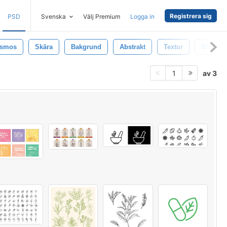
Registrera sig
PSD
Svenska
Välj Premium
Logga in
smos
Skära
Bakgrund
Abstrakt
Textur
Blomni
av 3
1