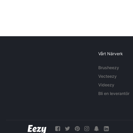
Vårt Närverk
Brusheezy
Vecteezy
Videezy
Bli en leverantör