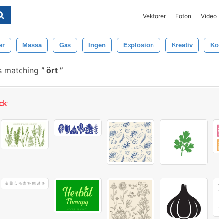
Vektorer
Foton
Video
er
Massa
Gas
Ingen
Explosion
Kreativ
Ko
s matching
ört