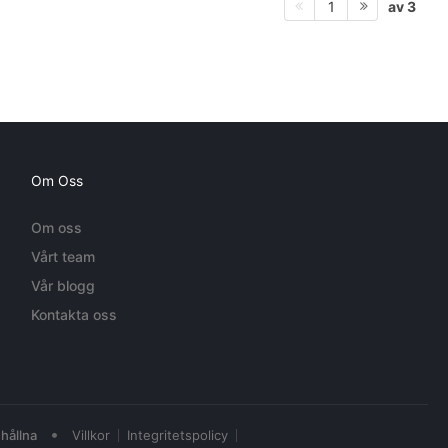
av 3
1
Om Oss
Om oss
Vårt team
Vår blogg
Kontakta oss
•
hållna
Villkor
Integritetspolicy