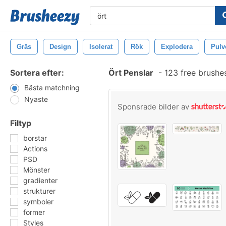
Gräs
Design
Isolerat
Rök
Explodera
Pulv
Sortera efter:
Ört Penslar
-
123 free brushe
Bästa matchning
Nyaste
Sponsrade bilder av
Filtyp
borstar
Actions
PSD
Mönster
gradienter
strukturer
symboler
former
Styles