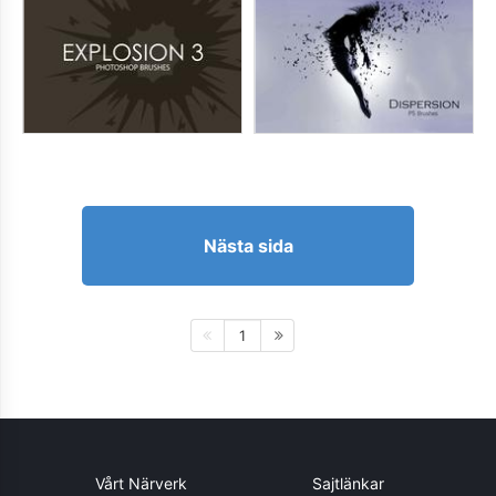
Nästa sida
1
Vårt Närverk
Sajtlänkar