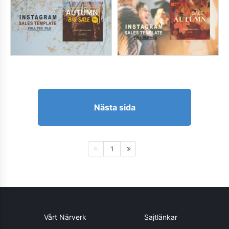
Nästa sida
1
Vårt Närverk
Sajtlänkar