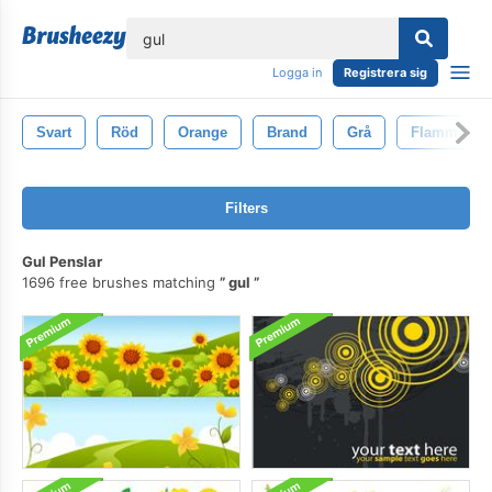
lose
Logga in
Registrera sig
Svart
Röd
Orange
Brand
Grå
Flamma
Filters
Gul Penslar
1696 free brushes matching
gul