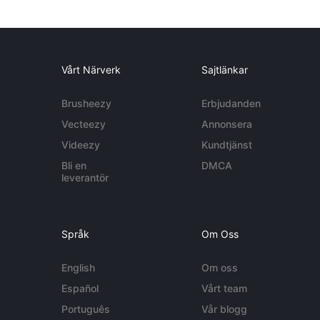
Vårt Närverk
Sajtlänkar
Brusheezy
Erbjudanden
Vecteezy
Annonsera
Videezy
Kundtjänst
Bli en
DMCA
leverantör
Språk
Om Oss
English
Om oss
Español
Vårt team
Português
Vår blogg