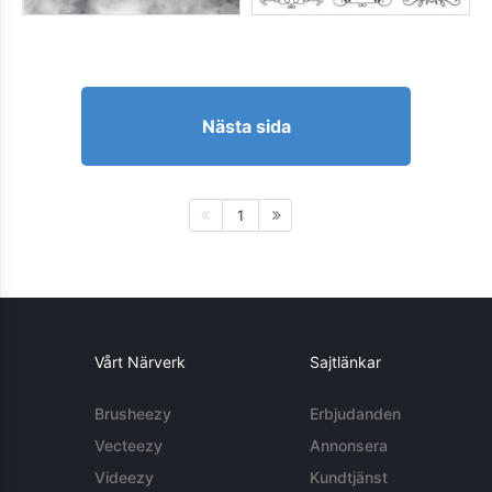
Nästa sida
1
Vårt Närverk
Sajtlänkar
Brusheezy
Erbjudanden
Vecteezy
Annonsera
Videezy
Kundtjänst