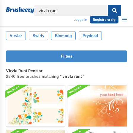
lose
Logga in
Registrera sig
Virvlar
Swirly
Blommig
Prydnad
Filters
Virvla Runt Penslar
2246 free brushes matching
virvla runt