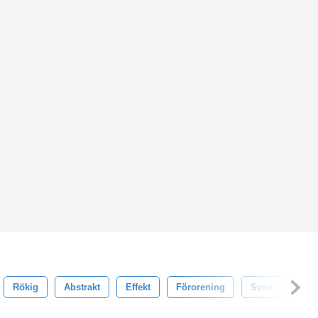
Rökig
Abstrakt
Effekt
Förorening
Svart
Blå