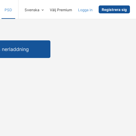
Registrera sig
PSD
Svenska
Välj Premium
Logga in
s nerladdning