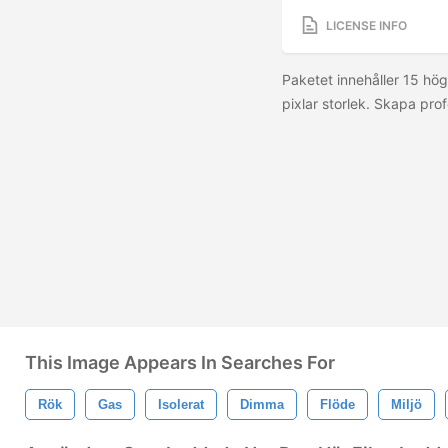
LICENSE INFO
Paketet innehåller 15 hö
pixlar storlek. Skapa prof
This Image Appears In Searches For
Rök
Gas
Isolerat
Dimma
Flöde
Miljö