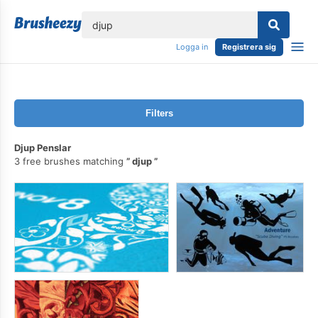
lose
Logga in
Registrera sig
Filters
Djup Penslar
3 free brushes matching
djup