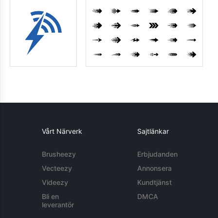
Vårt Närverk
Sajtlänkar
Brusheezy
Erbjudanden
Vecteezy
Annonsera
Videezy
Kundtjänst
Bli en
DMCA
leverantör