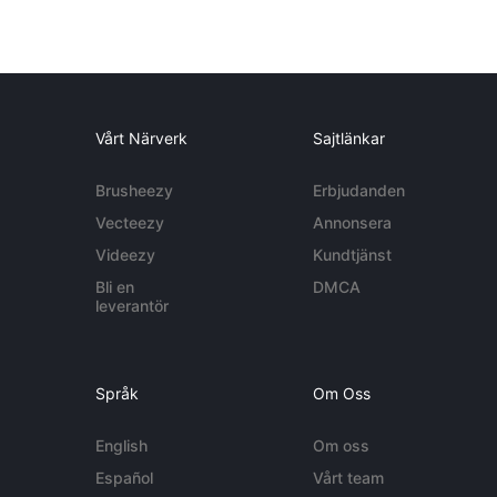
Vårt Närverk
Sajtlänkar
Brusheezy
Erbjudanden
Vecteezy
Annonsera
Videezy
Kundtjänst
Bli en
DMCA
leverantör
Språk
Om Oss
English
Om oss
Español
Vårt team