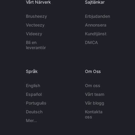
Vårt Närverk
Sajtlänkar
Brusheezy
Erbjudanden
Vecteezy
Annonsera
Videezy
Kundtjänst
Bli en
DMCA
leverantör
Språk
Om Oss
English
Om oss
Español
Vårt team
Português
Vår blogg
Deutsch
Kontakta
oss
Mer...