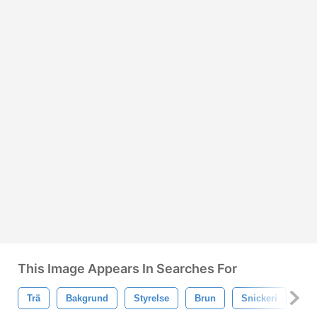
This Image Appears In Searches For
Trä
Bakgrund
Styrelse
Brun
Snickeri
När