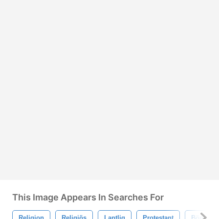
This Image Appears In Searches For
Religion
Religiös
Lantlig
Protestant
Bön