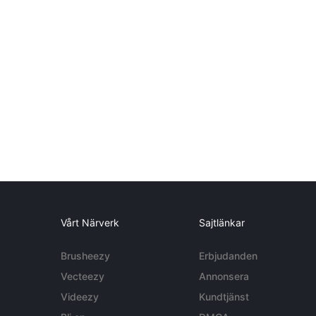
Vårt Närverk
Sajtlänkar
Brusheezy
Erbjudanden
Vecteezy
Annonsera
Videezy
Kundtjänst