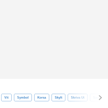
Vit
Symbol
Korsa
Skylt
Skriva Ut
Samling