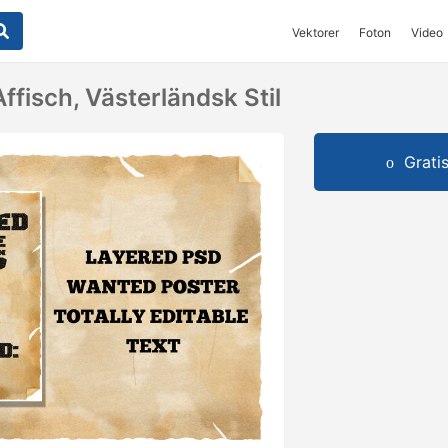
Vektorer
Foton
Video
ffisch, Västerländsk Stil
Grati