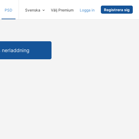
Registrera sig
PSD
Svenska
Välj Premium
Logga in
s nerladdning