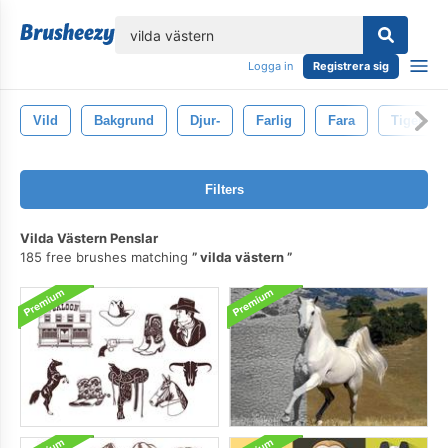
lose
Logga in
Registrera sig
Vild
Bakgrund
Djur-
Farlig
Fara
Tiger
Filters
Vilda Västern Penslar
185 free brushes matching
vilda västern