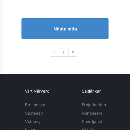
Nästa sida
1
Vårt Närverk
Sajtlänkar
Brusheezy
Erbjudanden
Vecteezy
Annonsera
Videezy
Kundtjänst
Bli en
DMCA