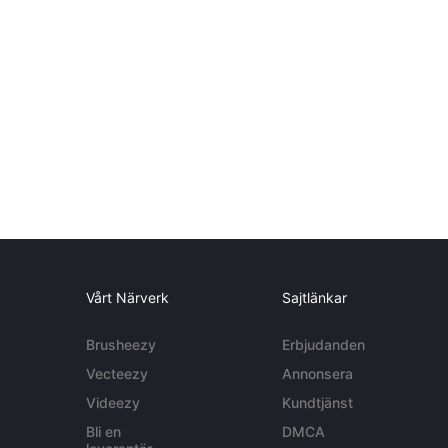
Vårt Närverk
Sajtlänkar
Brusheezy
Erbjudanden
Vecteezy
Annonsera
Videezy
Kundtjänst
Bli en
DMCA