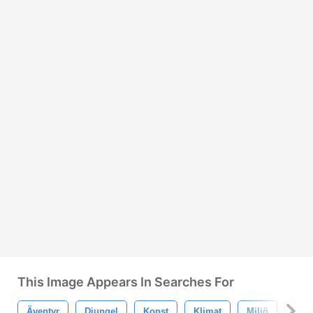
This Image Appears In Searches For
Äventyr
Djungel
Konst
Klimat
Miljö
Blo