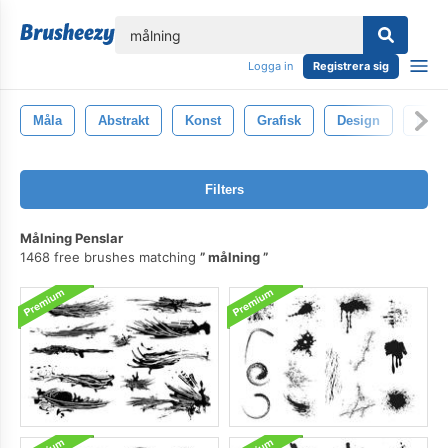
lose
Logga in
Registrera sig
Måla
Abstrakt
Konst
Grafisk
Design
Bakg
Filters
Målning Penslar
1468 free brushes matching
målning