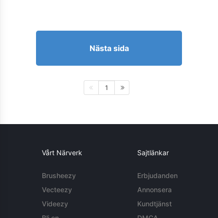
Nästa sida
1
Vårt Närverk
Sajtlänkar
Brusheezy
Erbjudanden
Vecteezy
Annonsera
Videezy
Kundtjänst
Bli en
DMCA