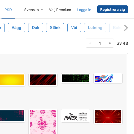
Registrera sig
PSD
Svenska
Välj Premium
Logga in
e
Vägg
Duk
Stänk
Våt
Lutning
Bokeh
av 43
1