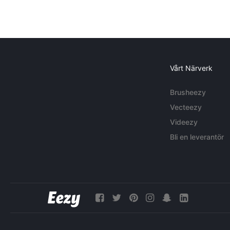
Vårt Närverk
Brusheezy
Vecteezy
Videezy
Bli en leverantör