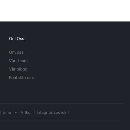
Om Oss
Om oss
Vårt team
Vår blogg
Kontakta oss
•
hållna
Villkor
Integritetspolicy