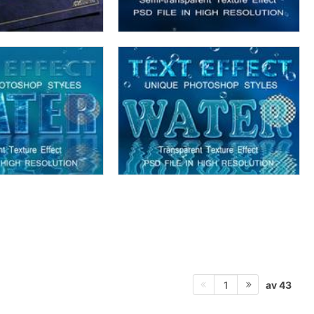
av 43
1