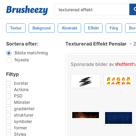
Textur
Bakgrund
Abstrakt
Effekt
Färg
Bor
Sortera efter:
Texturerad Effekt Penslar
-
2
Bästa matchning
Nyaste
Sponsrade bilder av
Filtyp
borstar
Actions
PSD
Mönster
gradienter
strukturer
symboler
former
Styles