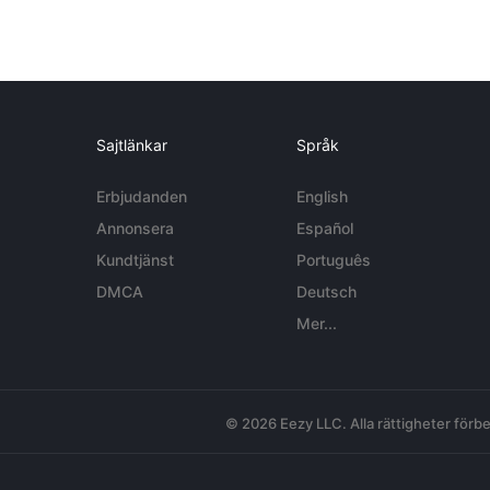
Sajtlänkar
Språk
Erbjudanden
English
Annonsera
Español
Kundtjänst
Português
DMCA
Deutsch
Mer...
© 2026 Eezy LLC. Alla rättigheter förbe