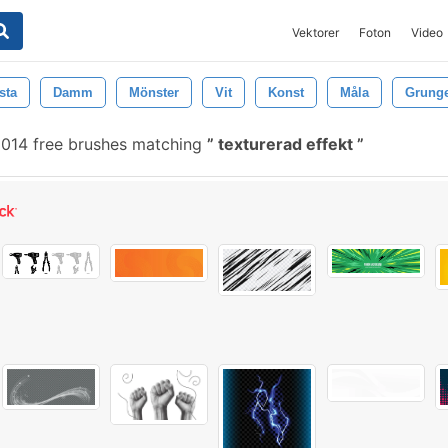
Vektorer
Foton
Video
sta
Damm
Mönster
Vit
Konst
Måla
Grung
014 free brushes matching
texturerad effekt