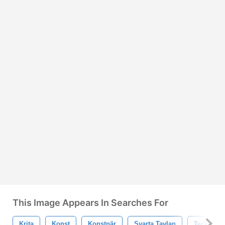
This Image Appears In Searches For
Krita
Konst
Konstnär
Svarta Tavlan
Tecknad S