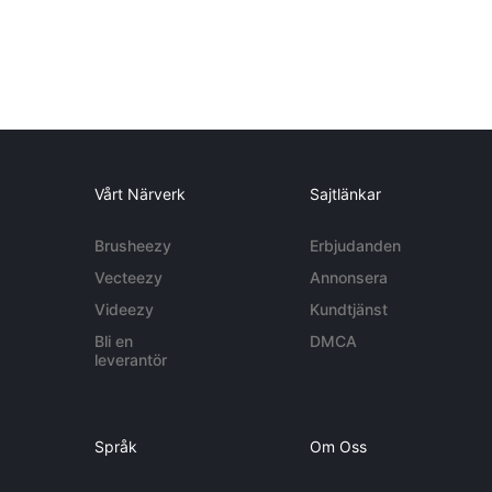
Vårt Närverk
Sajtlänkar
Brusheezy
Erbjudanden
Vecteezy
Annonsera
Videezy
Kundtjänst
Bli en
DMCA
leverantör
Språk
Om Oss