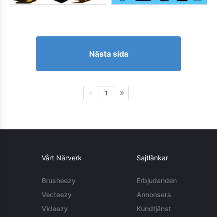
Nästa sida
1
Vårt Närverk
Sajtlänkar
Brusheezy
Erbjudanden
Vecteezy
Annonsera
Videezy
Kundtjänst