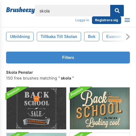
lose
Logga in
Registrera sig
Utbildning
Tillbaka Till Skolan
Bok
Examen
F
Filters
Skola Penslar
150 free brushes matching
skola