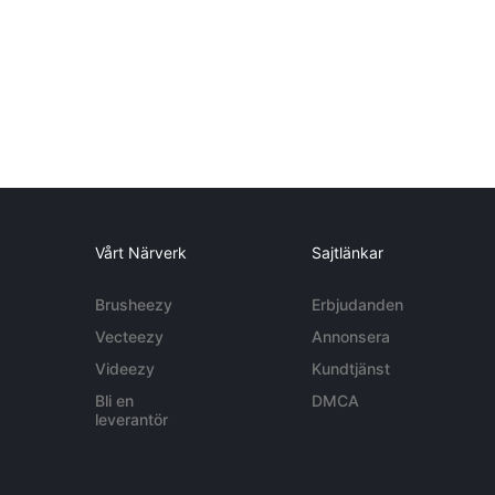
Vårt Närverk
Sajtlänkar
Brusheezy
Erbjudanden
Vecteezy
Annonsera
Videezy
Kundtjänst
Bli en
DMCA
leverantör