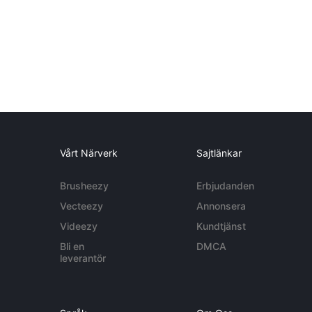
Vårt Närverk
Sajtlänkar
Brusheezy
Erbjudanden
Vecteezy
Annonsera
Videezy
Kundtjänst
Bli en
DMCA
leverantör