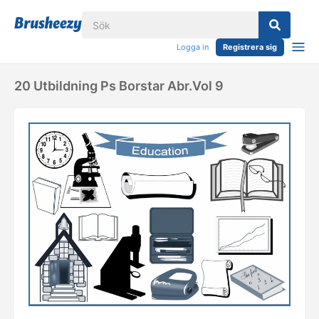
Logga in
Registrera sig
20 Utbildning Ps Borstar Abr.vol 9