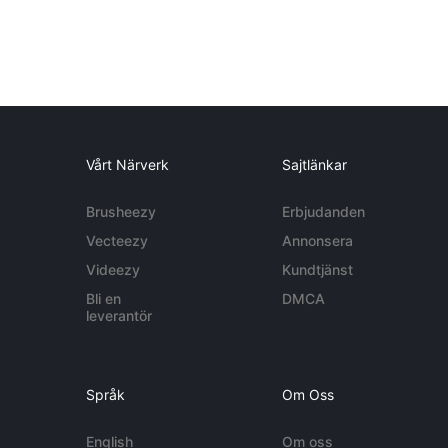
Vårt Närverk
Sajtlänkar
Brusheezy
Erbjudanden
Vecteezy
Annonsera
Videezy
Kundtjänst
Bli en
DMCA
leverantör
Språk
Om Oss
English
Om oss