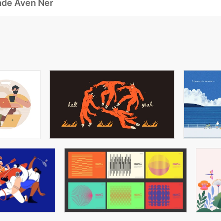
ade Även Ner