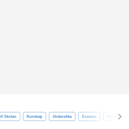
ill Skolan
Kunskap
Undersöka
Examen
Studerande