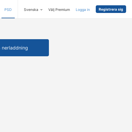
Registrera sig
PSD
Svenska
Välj Premium
Logga in
s nerladdning