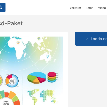
Vektorer
Foton
Video
Psd-Paket
Ladda ner