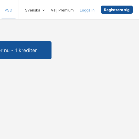
Registrera sig
PSD
Svenska
Välj Premium
Logga in
 nu - 1 krediter