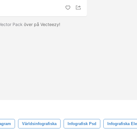
Vector Pack
över på Vecteezy!
iagram
Världsinfografiska
Infografisk Psd
Infografiska El