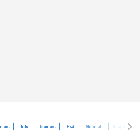
ement
Info
Element
Psd
Minimal
Knapp
T