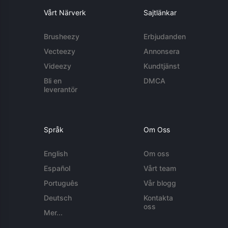
Vårt Närverk
Sajtlänkar
Brusheezy
Erbjudanden
Vecteezy
Annonsera
Videezy
Kundtjänst
Bli en
DMCA
leverantör
Språk
Om Oss
English
Om oss
Español
Vårt team
Português
Vår blogg
Deutsch
Kontakta
oss
Mer...