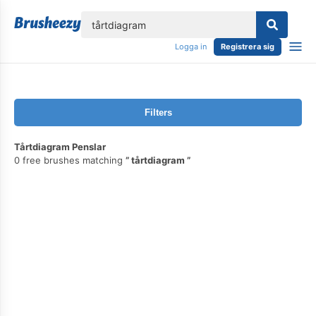
lose
Logga in
Registrera sig
Filters
Tårtdiagram Penslar
0 free brushes matching
tårtdiagram