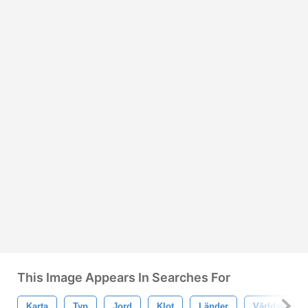
This Image Appears In Searches For
Karta
Typ
Jord
Klot
Länder
Världskart T