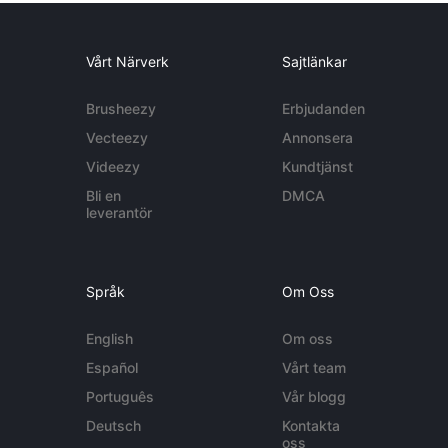
Vårt Närverk
Sajtlänkar
Brusheezy
Erbjudanden
Vecteezy
Annonsera
Videezy
Kundtjänst
Bli en
DMCA
leverantör
Språk
Om Oss
English
Om oss
Español
Vårt team
Português
Vår blogg
Deutsch
Kontakta
oss