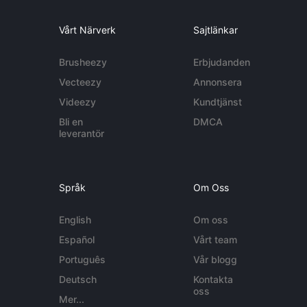
Vårt Närverk
Sajtlänkar
Brusheezy
Erbjudanden
Vecteezy
Annonsera
Videezy
Kundtjänst
Bli en
DMCA
leverantör
Språk
Om Oss
English
Om oss
Español
Vårt team
Português
Vår blogg
Deutsch
Kontakta
oss
Mer...