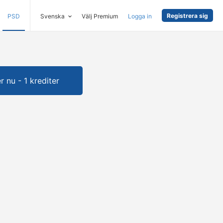
Registrera sig
PSD
Svenska
Välj Premium
Logga in
 nu - 1 krediter