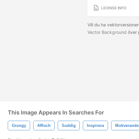
LICENSE INFO
Vill du ha vektorversion
Vector Background
över 
This Image Appears In Searches For
Grungy
Affisch
Suddig
Inspirera
Motiverande