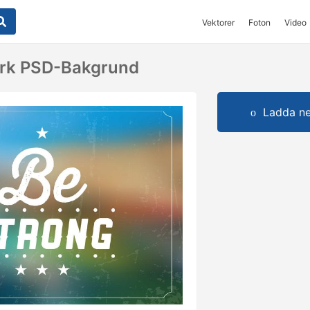
Vektorer
Foton
Video
ark PSD-Bakgrund
Ladda ner